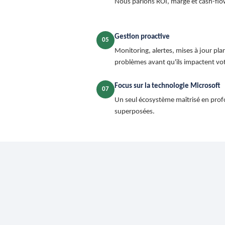
Nous parlons ROI, marge et cash-fl
Gestion proactive
05
Monitoring, alertes, mises à jour pla
problèmes avant qu'ils impactent votr
Focus sur la technologie Microsoft
07
Un seul écosystème maîtrisé en prof
superposées.