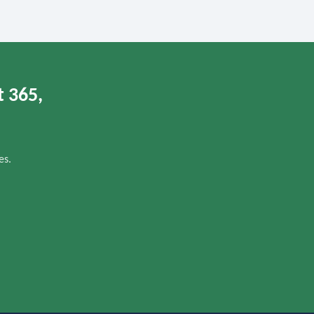
t 365,
es.