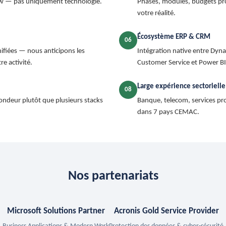
ow — pas uniquement technologie.
Phases, modules, budgets pro
votre réalité.
Écosystème ERP & CRM
06
nifiées — nous anticipons les
Intégration native entre Dyna
e activité.
Customer Service et Power BI
Large expérience sectorielle
08
ondeur plutôt que plusieurs stacks
Banque, telecom, services pr
dans 7 pays CEMAC.
Nos partenariats
Microsoft Solutions Partner
Acronis Gold Service Provider