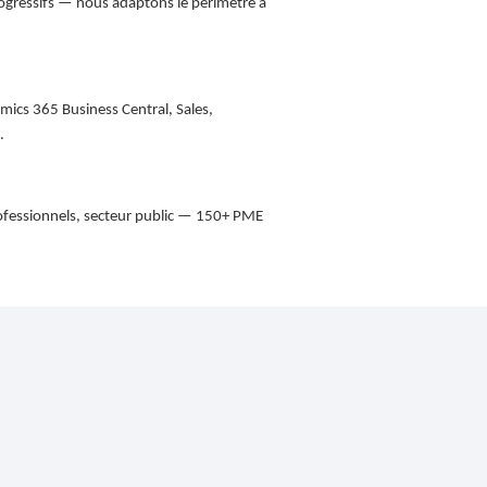
gressifs — nous adaptons le périmètre à
mics 365 Business Central, Sales,
.
ofessionnels, secteur public — 150+ PME