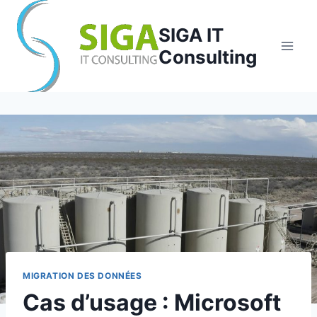
Aller
au
SIGA IT
contenu
Consulting
MIGRATION DES DONNÉES
Cas d’usage : Microsoft