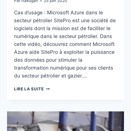
Par
ftakugan
25 juin 2020
Cas d’usage : Microsoft Azure dans le
secteur pétrolier SitePro est une société de
logiciels dont la mission est de faciliter le
numérique dans le secteur pétrolier. Dans
cette vidéo, découvrez comment Microsoft
Azure aide SitePro à exploiter la puissance
des données pour stimuler la
transformation numérique pour ses clients
du secteur pétrolier et gazier….
CAS
LIRE LA SUITE
D’USAGE
:
MICROSOFT
AZURE
DANS
LE
SECTEUR