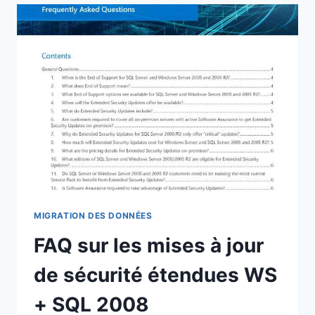
DISPONIBILITÉ
DE
SES
SERVICES
ET
LE
TRAITEMENT
DES
DONNÉES
AVEC
SQL
SERVER
2019
MIGRATION DES DONNÉES
FAQ sur les mises à jour
de sécurité étendues WS
+ SQL 2008