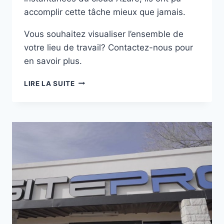
accomplir cette tâche mieux que jamais.
Vous souhaitez visualiser l’ensemble de
votre lieu de travail? Contactez-nous pour
en savoir plus.
CAS
LIRE LA SUITE
D’USAGE
MICROSOFT
AZURE
DANS
LE
SECTEUR
PÉTROLIER
–
PARTIE
4