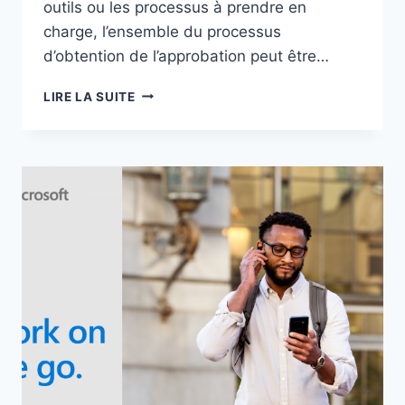
outils ou les processus à prendre en
charge, l’ensemble du processus
d’obtention de l’approbation peut être…
COMMENT
LIRE LA SUITE
GARDER
LE
CONTRÔLE
EN
TRAÇANT
LES
ACTIONS
ET
EN
MÉMORISANT
LES
DÉCISIONS
PRISES
DANS
VOTRE
ENTREPRISE