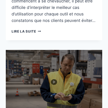
commencent à se chevaucher, il peut être
difficile d’interpréter le meilleur cas
d’utilisation pour chaque outil et nous
constatons que nos clients peuvent éviter…
MICROSOFT
LIRE LA SUITE
TEAMS,
L’INTRANET
OU
YAMMER
?
LA
DIFFÉRENCE
ET
QUAND
LES
UTILISER