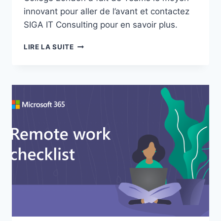
innovant pour aller de l’avant et contactez
SIGA IT Consulting pour en savoir plus.
L’IMPERIAL
LIRE LA SUITE
COLLEGE
LONDON
UTILISE
TEAMS
POUR
ENSEIGNER
ET
GARDER
LE
CONTACT
PENDANT
LA
CRISE
DE
LA
COVID