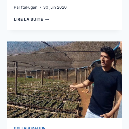
Par
ftakugan
30 juin 2020
A
LIRE LA SUITE
LA
DÉCOUVERTE
DE
MICROSOFT
TEAMS
COLLABORATION