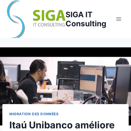
Aller
au
SIGA IT
contenu
Consulting
MIGRATION DES DONNÉES
Itaú Unibanco améliore