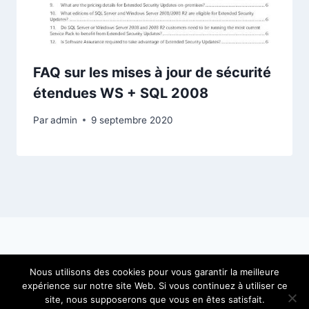
FAQ sur les mises à jour de sécurité
étendues WS + SQL 2008
Par
admin
9 septembre 2020
Nous utilisons des cookies pour vous garantir la meilleure
© 2026 SIGA IT Consulting - Thème WordPress
expérience sur notre site Web. Si vous continuez à utiliser ce
par
Kadence WP
site, nous supposerons que vous en êtes satisfait.